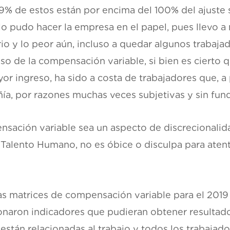
9% de estos están por encima del 100% del ajuste s
lo pudo hacer la empresa en el papel, pues llevo a
ario y lo peor aún, incluso a quedar algunos trab
caso de la compensación variable, si bien es cierto 
or ingreso, ha sido a costa de trabajadores que, a
ñía, por razones muchas veces subjetivas y sin fu
nsación variable sea un aspecto de discrecionalida
Talento Humano, no es óbice o disculpa para atenta
las matrices de compensación variable para el 201
onaron indicadores que pudieran obtener resultado
stán relacionadas al trabajo y todos los trabajado