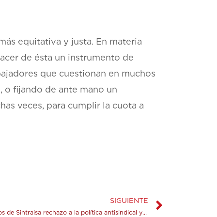
más equitativa y justa. En materia
hacer de ésta un instrumento de
rabajadores que cuestionan en muchos
, o fijando de ante mano un
has veces, para cumplir la cuota a
SIGUIENTE
Solidaridad y apoyo a los compañeros de Sintraisa rechazo a la política antisindical y a la pretensión de la administración del grupo ISA de acabar con Sintraisa